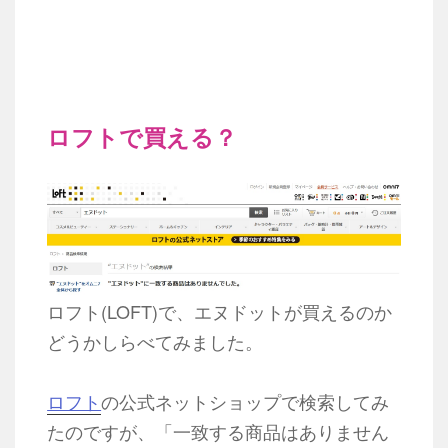
ロフトで買える？
ロフト(LOFT)で、エヌドットが買えるのか
どうかしらべてみました。
ロフト
の公式ネットショップで検索してみ
たのですが、「一致する商品はありません