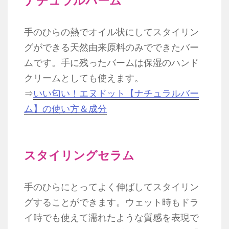
アゴラ ヘアーデザイン
ＣＩＥＬ
Ａｍｕ：ｒｄ 西新井店
ａｒ ｈａｉｒ
手のひらの熱でオイル状にしてスタイリン
Ａｎｇｅａｌ 二子玉川
美容室ブルーム 東太田店
グができる天然由来原料のみでできたバー
ｅｓｔ ｂｙ Ｖａｌｅｔｔａ
美容室ボン Ｄｅｗ山田店
ムです。手に残ったバームは保湿のハンド
マーベル
ｔｅ－ｅｔ ｈａｉｒ ＤＥＳＩＧ
クリームとしても使えます。
アミティエ
Ｎ
⇒
いい匂い！エヌドット【ナチュラルバー
ＩＤＥＡＬ ＨＡＩＲ＆ＥＹＥＬＡ
Ｌｅｉｎ ｈａｉｒ
ム】の使い方＆成分
ＳＨ
Ｒａｐｐｏｒｔ 茨木店
クレド・ガーデン 綾瀬店
HAIR’S ZENON 光明池サンピア店
Ｒｏｏｔｓ
大阪 ｓｏｕｖｅｎｉｒ
スタイリングセラム
ｖａｌｌｅｔｔａ
ライフヘアー
ｆａｃｅ ａｋａｂａｎｅ
美容室ボン 千里店
ＭＡＲＫＳ Ｈａｉｒ Ｄｅｓｉｇｎ
手のひらにとってよく伸ばしてスタイリン
ＣＥＲＩＳＩＥＲ
美容室Ｌｉｅｎ 志村坂上店
グすることができます。ウェット時もドラ
ｎａｉａ
Ｌｉｌｌｙ ｈａｉｒ ｓａｌｏｎ
イ時でも使えて濡れたような質感を表現で
ヴァンカウンシル 西武八尾店