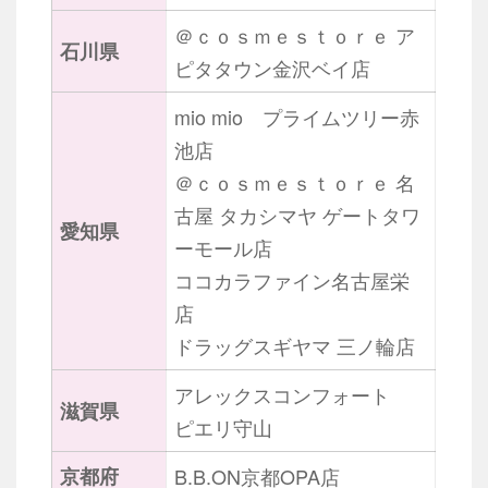
＠ｃｏｓｍｅｓｔｏｒｅ ア
石川県
ピタタウン金沢ベイ店
mio mio プライムツリー赤
池店
＠ｃｏｓｍｅｓｔｏｒｅ 名
古屋 タカシマヤ ゲートタワ
愛知県
ーモール店
ココカラファイン名古屋栄
店
ドラッグスギヤマ 三ノ輪店
アレックスコンフォート
滋賀県
ピエリ守山
京都府
B.B.ON京都OPA店