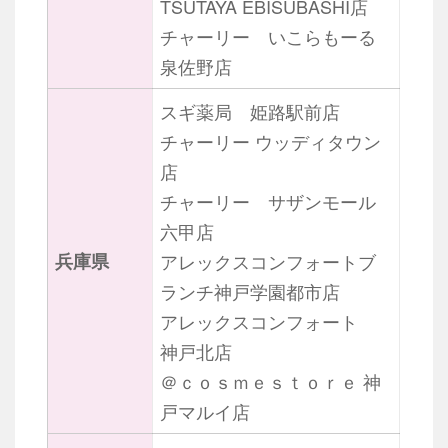
TSUTAYA EBISUBASHI店
チャーリー いこらもーる
泉佐野店
スギ薬局 姫路駅前店
チャーリー ウッディタウン
店
チャーリー サザンモール
六甲店
兵庫県
アレックスコンフォートブ
ランチ神戸学園都市店
アレックスコンフォート
神戸北店
＠ｃｏｓｍｅｓｔｏｒｅ 神
戸マルイ店