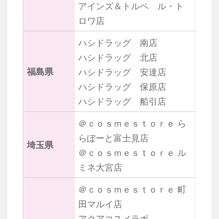
アインズ＆トルペ ル・ト
ロワ店
ハシドラッグ 南店
ハシドラッグ 北店
福島県
ハシドラッグ 安達店
ハシドラッグ 保原店
ハシドラッグ 船引店
＠ｃｏｓｍｅｓｔｏｒｅ ら
らぽーと富士見店
埼玉県
＠ｃｏｓｍｅｓｔｏｒｅ ル
ミネ大宮店
＠ｃｏｓｍｅｓｔｏｒｅ 町
田マルイ店
アクアコスメラボ