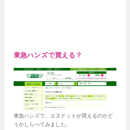
東急ハンズで買える？
東急ハンズで、エヌドットが買えるのかど
うかしらべてみました。