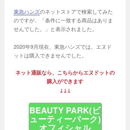
東急ハンズ
のネットストアで検索してみた
のですが、「条件に一致する商品はありま
せんでした。」と表示されました。
2020年9月現在、東急ハンズでは、エヌド
ットは購入できませんでした。
ネット通販なら、こちらからエヌドットの
購入ができます
↓↓↓
BEAUTY PARK(ビ
ューティーパーク)
オフィシャル