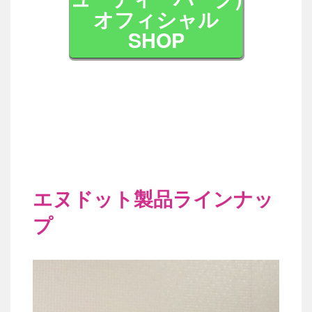
Ｂｅ ＋Ｅｃｌａｔ
オフィシャル
ＬＩＴＡ
ｌｕｖｅ ｈｅａｒｔ’ｓ Ａｎｄ
SHOP
Tre’fle
Ｂｅ ＋ｍｉｅｌ
ｂｙ Ａｌａｎ Ｓｍｉｔｈｅｅ
ａｒｔｅｆｉｃｅ
チマコッピ
Hair Salon Loma
ｏｏｐｓ ａ ｄａｉｓｙ
ＨＡＩＲ’Ｓ Ｄａｂ
ｅｆｉｌ Ｌａｖｉｅ
ＡＶＡＮＣＥ あびこ店
ＤＥＲＡ’Ｓ－２
ＰＤ Ｆａｃｔｏｒｙ
ｒｅ‐ｌａｌａ‐ｄｏ 西新井店
ＥＣＬＯＲＥ
Ｈａｉｒ Ｌｏｕｎｇｅ Ｊｏｕｌ
エヌドット製品ラインナッ
ｉ．ｎ．ｇ
ｅ Ｇｉｎｚａ
Ｌａｕｒｅｌ
プ
Ｃｏｌｏｒ－ｒａ 亀有店
ＡＶＡＮＣＥ 堺市駅店
Ｔｗｉｃｅ Ｕｐ
ＫＳ ＨＡＩＲ
ＨａｉｒＲｅｓｏｒｔＫａｔａ－Ｋ
ｃｉｎｑ
ａｔａ
ＮＩＣＨＥ
ｈａｉｒ ｓａｌｏｎ ａｉｌｅｓ